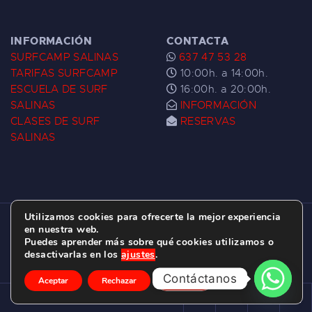
INFORMACIÓN
CONTACTA
SURFCAMP SALINAS
637 47 53 28
TARIFAS SURFCAMP
10:00h. a 14:00h.
ESCUELA DE SURF
16:00h. a 20:00h.
SALINAS
INFORMACIÓN
CLASES DE SURF
RESERVAS
SALINAS
Utilizamos cookies para ofrecerte la mejor experiencia
ESCUELA DE SURF LAS DUNAS ©
2026.
en nuestra web.
Puedes aprender más sobre qué cookies utilizamos o
C/ BERNARDO ÁLVAREZ GALAN 1, SALINAS
desactivarlas en los
ajustes
.
(ASTURIAS)
Contáctanos
Aceptar
Rechazar
Ajustes