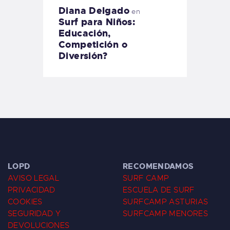
Diana Delgado
en
Surf para Niños:
Educación,
Competición o
Diversión?
LOPD
RECOMENDAMOS
AVISO LEGAL
SURF CAMP
PRIVACIDAD
ESCUELA DE SURF
COOKIES
SURFCAMP ASTURIAS
SEGURIDAD Y
SURFCAMP MENORES
DEVOLUCIONES