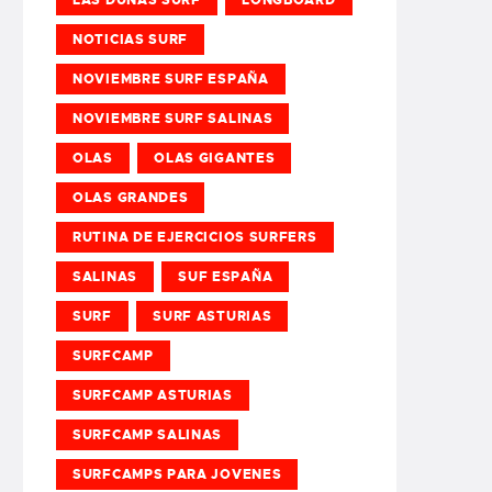
NOTICIAS SURF
NOVIEMBRE SURF ESPAÑA
NOVIEMBRE SURF SALINAS
OLAS
OLAS GIGANTES
OLAS GRANDES
RUTINA DE EJERCICIOS SURFERS
SALINAS
SUF ESPAÑA
SURF
SURF ASTURIAS
SURFCAMP
SURFCAMP ASTURIAS
SURFCAMP SALINAS
SURFCAMPS PARA JOVENES