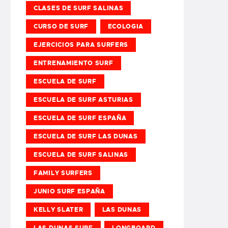
CLASES DE SURF SALINAS
CURSO DE SURF
ECOLOGIA
EJERCICIOS PARA SURFERS
ENTRENAMIENTO SURF
ESCUELA DE SURF
ESCUELA DE SURF ASTURIAS
ESCUELA DE SURF ESPAÑA
ESCUELA DE SURF LAS DUNAS
ESCUELA DE SURF SALINAS
FAMILY SURFERS
JUNIO SURF ESPAÑA
KELLY SLATER
LAS DUNAS
LAS DUNAS SURF
LONGBOARD