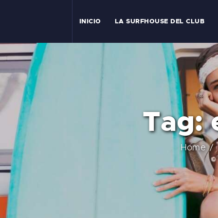
I
INICIO
LA SURFHOUSE DEL CLUB
T
L
C
Tag: 
S
C
Home
E
A