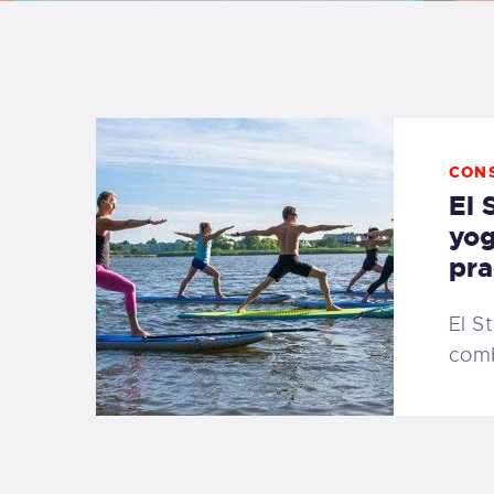
B
F
C
CON
El 
yog
pra
T
El S
S
comb
W
P