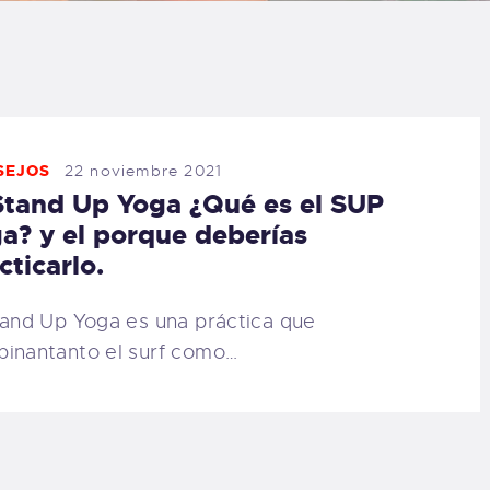
LOG
AQ
ONTACTO
SEJOS
22 noviembre 2021
Stand Up Yoga ¿Qué es el SUP
CARRITO
a? y el porque deberías
cticarlo.
IENDA FAMILY
tand Up Yoga es una práctica que
URFERS
inantanto el surf como…
EBCAM SALINAS
EDIDOS