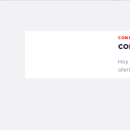
B
F
CON
C
CO
Hoy 
ofer
T
S
W
P