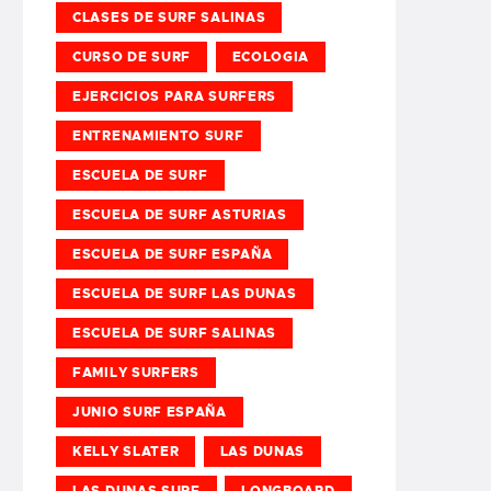
CLASES DE SURF SALINAS
CURSO DE SURF
ECOLOGIA
EJERCICIOS PARA SURFERS
ENTRENAMIENTO SURF
ESCUELA DE SURF
ESCUELA DE SURF ASTURIAS
ESCUELA DE SURF ESPAÑA
ESCUELA DE SURF LAS DUNAS
ESCUELA DE SURF SALINAS
FAMILY SURFERS
JUNIO SURF ESPAÑA
KELLY SLATER
LAS DUNAS
LAS DUNAS SURF
LONGBOARD