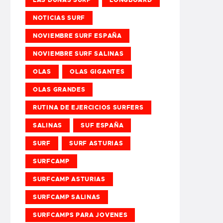
NOTICIAS SURF
NOVIEMBRE SURF ESPAÑA
NOVIEMBRE SURF SALINAS
OLAS
OLAS GIGANTES
OLAS GRANDES
RUTINA DE EJERCICIOS SURFERS
SALINAS
SUF ESPAÑA
SURF
SURF ASTURIAS
SURFCAMP
SURFCAMP ASTURIAS
SURFCAMP SALINAS
SURFCAMPS PARA JOVENES