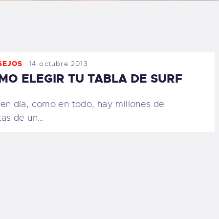
LOG
AQ
SEJOS
14 octubre 2013
ONTACTO
MO ELEGIR TU TABLA DE SURF
CARRITO
en día, como en todo, hay millones de
tas de un…
IENDA FAMILY
URFERS
EBCAM SALINAS
EDIDOS