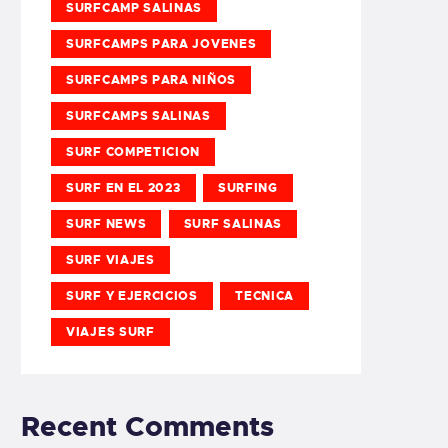
SURFCAMP SALINAS
SURFCAMPS PARA JOVENES
SURFCAMPS PARA NIÑOS
SURFCAMPS SALINAS
SURF COMPETICION
SURF EN EL 2023
SURFING
SURF NEWS
SURF SALINAS
SURF VIAJES
SURF Y EJERCICIOS
TECNICA
VIAJES SURF
Recent Comments