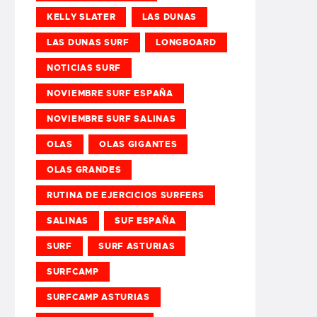
KELLY SLATER
LAS DUNAS
LAS DUNAS SURF
LONGBOARD
NOTICIAS SURF
NOVIEMBRE SURF ESPAÑA
NOVIEMBRE SURF SALINAS
OLAS
OLAS GIGANTES
OLAS GRANDES
RUTINA DE EJERCICIOS SURFERS
SALINAS
SUF ESPAÑA
SURF
SURF ASTURIAS
SURFCAMP
SURFCAMP ASTURIAS