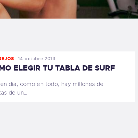
LOG
AQ
ONTACTO
SEJOS
14 octubre 2013
CARRITO
MO ELEGIR TU TABLA DE SURF
IENDA FAMILY
en día, como en todo, hay millones de
tas de un…
URFERS
EBCAM SALINAS
EDIDOS