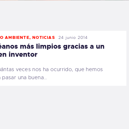
LOG
AQ
O AMBIENTE
,
NOTICIAS
24 junio 2014
ONTACTO
anos más limpios gracias a un
en inventor
CARRITO
ntas veces nos ha ocurrido, que hemos
IENDA FAMILY
a pasar una buena…
URFERS
EBCAM SALINAS
EDIDOS