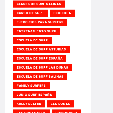
CLASES DE SURF SALINAS
CURSO DE SURF
ECOLOGIA
EJERCICIOS PARA SURFERS
ENTRENAMIENTO SURF
ESCUELA DE SURF
ESCUELA DE SURF ASTURIAS
ESCUELA DE SURF ESPAÑA
ESCUELA DE SURF LAS DUNAS
ESCUELA DE SURF SALINAS
FAMILY SURFERS
JUNIO SURF ESPAÑA
KELLY SLATER
LAS DUNAS
LAS DUNAS SURF
LONGBOARD