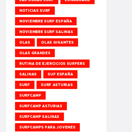
NOTICIAS SURF
NOVIEMBRE SURF ESPAÑA
NOVIEMBRE SURF SALINAS
OLAS
OLAS GIGANTES
OLAS GRANDES
RUTINA DE EJERCICIOS SURFERS
SALINAS
SUF ESPAÑA
SURF
SURF ASTURIAS
SURFCAMP
SURFCAMP ASTURIAS
SURFCAMP SALINAS
SURFCAMPS PARA JOVENES