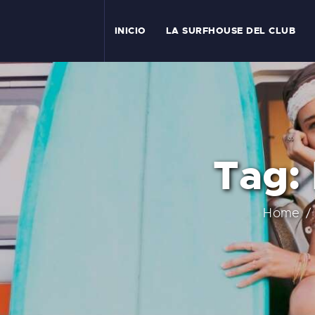
I
INICIO
LA SURFHOUSE DEL CLUB
T
L
C
Tag:
S
C
Home
E
A