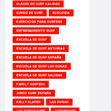
CLASES DE SURF SALINAS
CURSO DE SURF
ECOLOGIA
EJERCICIOS PARA SURFERS
ENTRENAMIENTO SURF
ESCUELA DE SURF
ESCUELA DE SURF ASTURIAS
ESCUELA DE SURF ESPAÑA
ESCUELA DE SURF LAS DUNAS
ESCUELA DE SURF SALINAS
FAMILY SURFERS
JUNIO SURF ESPAÑA
KELLY SLATER
LAS DUNAS
LAS DUNAS SURF
LONGBOARD