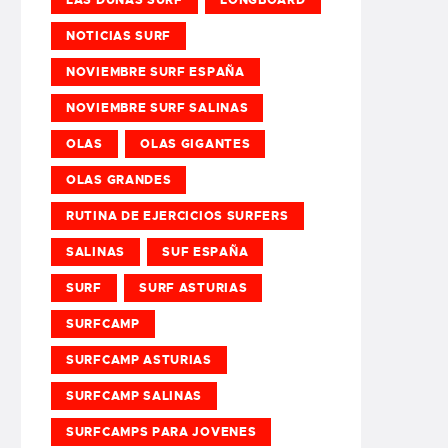
NOTICIAS SURF
NOVIEMBRE SURF ESPAÑA
NOVIEMBRE SURF SALINAS
OLAS
OLAS GIGANTES
OLAS GRANDES
RUTINA DE EJERCICIOS SURFERS
SALINAS
SUF ESPAÑA
SURF
SURF ASTURIAS
SURFCAMP
SURFCAMP ASTURIAS
SURFCAMP SALINAS
SURFCAMPS PARA JOVENES