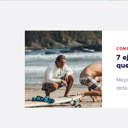
B
F
C
CON
7 e
que
T
Mejo
debi
S
W
P