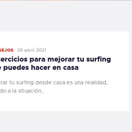
LOG
AQ
ONTACTO
SEJOS
29 abril 2021
jercicios para mejorar tu surfing
CARRITO
 puedes hacer en casa
IENDA FAMILY
rar tu surfing desde casa es una realidad,
do a la situación…
URFERS
EBCAM SALINAS
EDIDOS