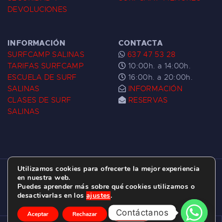
DEVOLUCIONES
INFORMACIÓN
CONTACTA
SURFCAMP SALINAS
637 47 53 28
TARIFAS SURFCAMP
10:00h. a 14:00h.
ESCUELA DE SURF
16:00h. a 20:00h.
SALINAS
INFORMACIÓN
CLASES DE SURF
RESERVAS
SALINAS
Utilizamos cookies para ofrecerte la mejor experiencia
ESCUELA DE SURF LAS DUNAS ©
2026.
en nuestra web.
Puedes aprender más sobre qué cookies utilizamos o
C/ BERNARDO ÁLVAREZ GALAN 1, SALINAS
desactivarlas en los
ajustes
.
(ASTURIAS)
Contáctanos
Aceptar
Rechazar
Ajustes