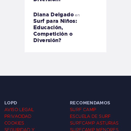
Diana Delgado
en
Surf para Niños:
Educación,
Competición o
Diversión?
LOPD
RECOMENDAMOS
AVISO LEGAL
SURF CAMP
PRIVACIDAD
ESCUELA DE SURF
COOKIES
SURFCAMP ASTURIAS
SEGURIDAD Y
SURFCAMP MENORES