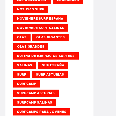
NOTICIAS SURF
NOVIEMBRE SURF ESPAÑA
NOVIEMBRE SURF SALINAS
OLAS
OLAS GIGANTES
OLAS GRANDES
RUTINA DE EJERCICIOS SURFERS
SALINAS
SUF ESPAÑA
SURF
SURF ASTURIAS
SURFCAMP
SURFCAMP ASTURIAS
SURFCAMP SALINAS
SURFCAMPS PARA JOVENES