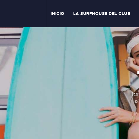
I
INICIO
LA SURFHOUSE DEL CLUB
T
L
C
S
C
Ho
E
A