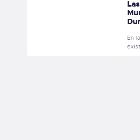
Las
Mun
Du
En l
exis