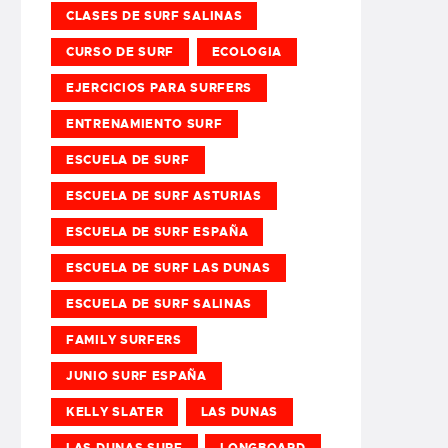
CLASES DE SURF SALINAS
CURSO DE SURF
ECOLOGIA
EJERCICIOS PARA SURFERS
ENTRENAMIENTO SURF
ESCUELA DE SURF
ESCUELA DE SURF ASTURIAS
ESCUELA DE SURF ESPAÑA
ESCUELA DE SURF LAS DUNAS
ESCUELA DE SURF SALINAS
FAMILY SURFERS
JUNIO SURF ESPAÑA
KELLY SLATER
LAS DUNAS
LAS DUNAS SURF
LONGBOARD