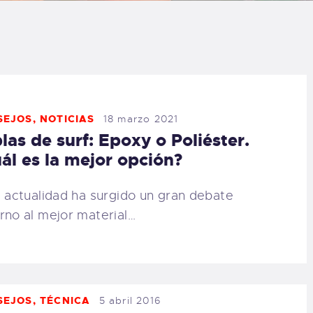
LOG
AQ
ONTACTO
SEJOS
,
NOTICIAS
18 marzo 2021
las de surf: Epoxy o Poliéster.
CARRITO
ál es la mejor opción?
IENDA FAMILY
a actualidad ha surgido un gran debate
rno al mejor material…
URFERS
EBCAM SALINAS
EDIDOS
SEJOS
,
TÉCNICA
5 abril 2016