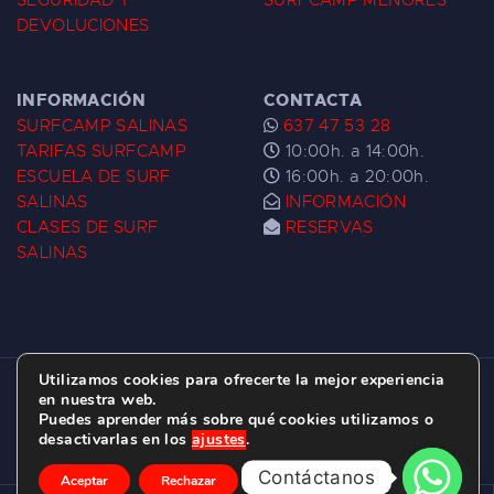
SEGURIDAD Y
SURFCAMP MENORES
DEVOLUCIONES
INFORMACIÓN
CONTACTA
SURFCAMP SALINAS
637 47 53 28
TARIFAS SURFCAMP
10:00h. a 14:00h.
ESCUELA DE SURF
16:00h. a 20:00h.
SALINAS
INFORMACIÓN
CLASES DE SURF
RESERVAS
SALINAS
Utilizamos cookies para ofrecerte la mejor experiencia
ESCUELA DE SURF LAS DUNAS ©
2026.
en nuestra web.
Puedes aprender más sobre qué cookies utilizamos o
C/ BERNARDO ÁLVAREZ GALAN 1, SALINAS
desactivarlas en los
ajustes
.
(ASTURIAS)
Contáctanos
Aceptar
Rechazar
Ajustes