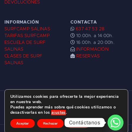
DEVOLUCIONES
INFORMACIÓN
CONTACTA
SURFCAMP SALINAS
637 47 53 28
TARIFAS SURFCAMP
10:00h. a 14:00h.
ESCUELA DE SURF
16:00h. a 20:00h.
SALINAS
INFORMACIÓN
CLASES DE SURF
RESERVAS
SALINAS
Utilizamos cookies para ofrecerte la mejor experiencia
ESCUELA DE SURF LAS DUNAS ©
2026.
en nuestra web.
Puedes aprender más sobre qué cookies utilizamos o
C/ BERNARDO ÁLVAREZ GALAN 1, SALINAS
desactivarlas en los
ajustes
.
(ASTURIAS)
Contáctanos
Aceptar
Rechazar
Ajustes