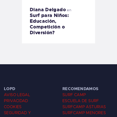
Diana Delgado
en
Surf para Niños:
Educación,
Competición o
Diversión?
LOPD
RECOMENDAMOS
AVISO LEGAL
SURF CAMP
PRIVACIDAD
ESCUELA DE SURF
COOKIES
SURFCAMP ASTURIAS
SEGURIDAD Y
SURFCAMP MENORES