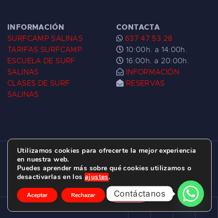
INFORMACIÓN
CONTACTA
SURFCAMP SALINAS
637 47 53 28
TARIFAS SURFCAMP
10:00h. a 14:00h.
ESCUELA DE SURF
16:00h. a 20:00h.
SALINAS
INFORMACIÓN
CLASES DE SURF
RESERVAS
SALINAS
Utilizamos cookies para ofrecerte la mejor experiencia
ESCUELA DE SURF LAS DUNAS ©
2026.
en nuestra web.
Puedes aprender más sobre qué cookies utilizamos o
C/ BERNARDO ÁLVAREZ GALAN 1, SALINAS
desactivarlas en los
ajustes
.
(ASTURIAS)
Contáctanos
Aceptar
Rechazar
Ajustes