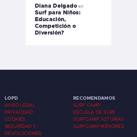
Diana Delgado
en
Surf para Niños:
Educación,
Competición o
Diversión?
LOPD
RECOMENDAMOS
AVISO LEGAL
SURF CAMP
PRIVACIDAD
ESCUELA DE SURF
COOKIES
SURFCAMP ASTURIAS
SEGURIDAD Y
SURFCAMP MENORES
DEVOLUCIONES