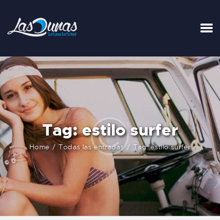
INICIO
TARIFAS
LA SURFHOUSE DEL CLUB
SURFCAMPS
Tag: estilo surfer
CLASES DE SURF
ESCUELA DE SURF
Home
Todas las entradas
Tag: estilo surfer
ALQUILER
BLOG
FAQ
CONTACTO
CARRITO