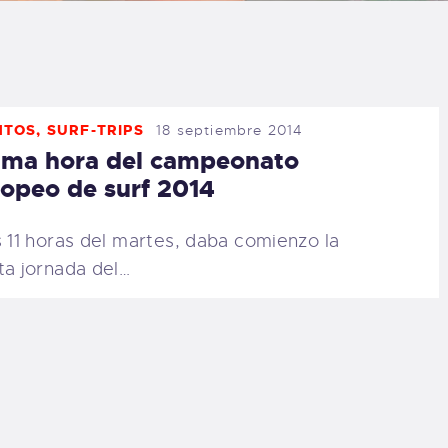
LOG
AQ
NTOS
,
SURF-TRIPS
18 septiembre 2014
ONTACTO
ima hora del campeonato
opeo de surf 2014
CARRITO
s 11 horas del martes, daba comienzo la
IENDA FAMILY
ta jornada del…
URFERS
EBCAM SALINAS
EDIDOS