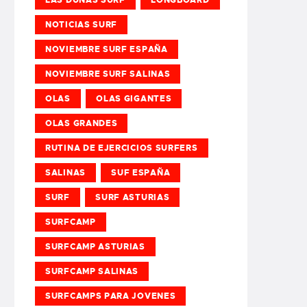
NOTICIAS SURF
NOVIEMBRE SURF ESPAÑA
NOVIEMBRE SURF SALINAS
OLAS
OLAS GIGANTES
OLAS GRANDES
RUTINA DE EJERCICIOS SURFERS
SALINAS
SUF ESPAÑA
SURF
SURF ASTURIAS
SURFCAMP
SURFCAMP ASTURIAS
SURFCAMP SALINAS
SURFCAMPS PARA JOVENES