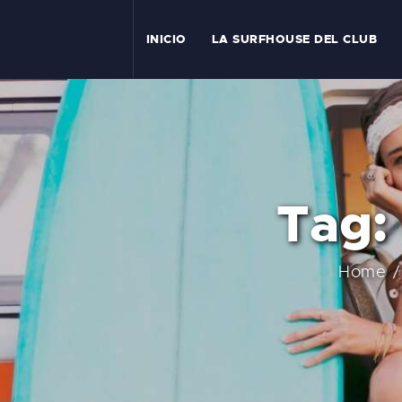
I
INICIO
LA SURFHOUSE DEL CLUB
T
L
C
Tag:
S
C
Home
E
A