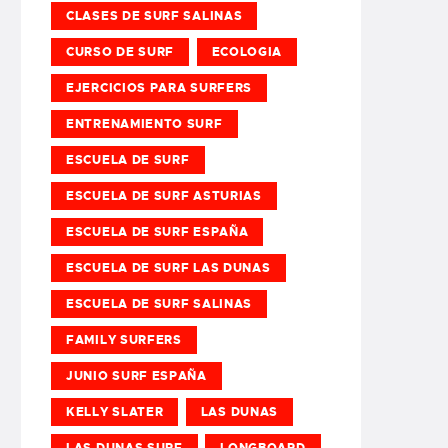
CLASES DE SURF SALINAS
CURSO DE SURF
ECOLOGIA
EJERCICIOS PARA SURFERS
ENTRENAMIENTO SURF
ESCUELA DE SURF
ESCUELA DE SURF ASTURIAS
ESCUELA DE SURF ESPAÑA
ESCUELA DE SURF LAS DUNAS
ESCUELA DE SURF SALINAS
FAMILY SURFERS
JUNIO SURF ESPAÑA
KELLY SLATER
LAS DUNAS
LAS DUNAS SURF
LONGBOARD