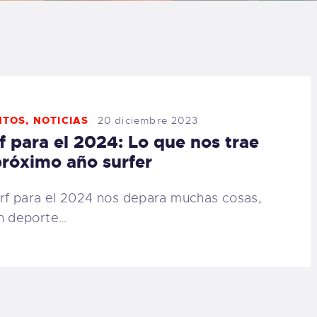
LOG
AQ
ONTACTO
NTOS
,
NOTICIAS
20 diciembre 2023
f para el 2024: Lo que nos trae
CARRITO
próximo año surfer
IENDA FAMILY
urf para el 2024 nos depara muchas cosas,
n deporte…
URFERS
EBCAM SALINAS
EDIDOS