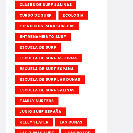
CLASES DE SURF SALINAS
CURSO DE SURF
ECOLOGIA
EJERCICIOS PARA SURFERS
ENTRENAMIENTO SURF
ESCUELA DE SURF
ESCUELA DE SURF ASTURIAS
ESCUELA DE SURF ESPAÑA
ESCUELA DE SURF LAS DUNAS
ESCUELA DE SURF SALINAS
FAMILY SURFERS
JUNIO SURF ESPAÑA
KELLY SLATER
LAS DUNAS
LAS DUNAS SURF
LONGBOARD