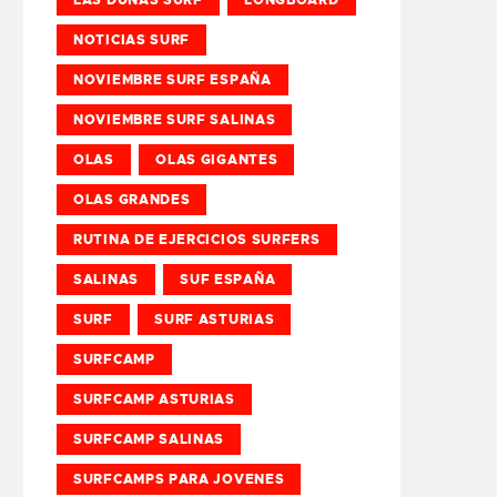
NOTICIAS SURF
NOVIEMBRE SURF ESPAÑA
NOVIEMBRE SURF SALINAS
OLAS
OLAS GIGANTES
OLAS GRANDES
RUTINA DE EJERCICIOS SURFERS
SALINAS
SUF ESPAÑA
SURF
SURF ASTURIAS
SURFCAMP
SURFCAMP ASTURIAS
SURFCAMP SALINAS
SURFCAMPS PARA JOVENES