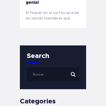
genial
El Floater en el surf es otra de
las tantas maniobras que…
Search
Categories