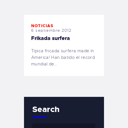
TIENDA FAMILY SURFERS
WEBCAM SALINAS
PEDIDOS
NOTICIAS
6 septiembre 2012
Frikada surfera
Típica fricada surfera made in
America! Han batido el record
mundial de…
Search