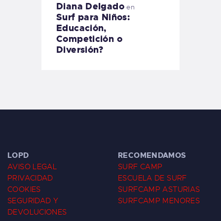
Diana Delgado
en
Surf para Niños:
Educación,
Competición o
Diversión?
LOPD
RECOMENDAMOS
AVISO LEGAL
SURF CAMP
PRIVACIDAD
ESCUELA DE SURF
COOKIES
SURFCAMP ASTURIAS
SEGURIDAD Y
SURFCAMP MENORES
DEVOLUCIONES