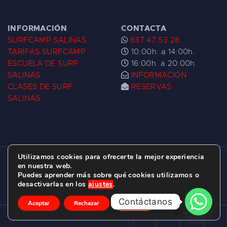
INFORMACIÓN
CONTACTA
SURFCAMP SALINAS
637 47 53 28
TARIFAS SURFCAMP
10:00h. a 14:00h.
ESCUELA DE SURF
16:00h. a 20:00h.
SALINAS
INFORMACIÓN
CLASES DE SURF
RESERVAS
SALINAS
Utilizamos cookies para ofrecerte la mejor experiencia
ESCUELA DE SURF LAS DUNAS ©
2026.
en nuestra web.
Puedes aprender más sobre qué cookies utilizamos o
C/ BERNARDO ÁLVAREZ GALAN 1, SALINAS
desactivarlas en los
ajustes
.
(ASTURIAS)
Contáctanos
Aceptar
Rechazar
Ajustes