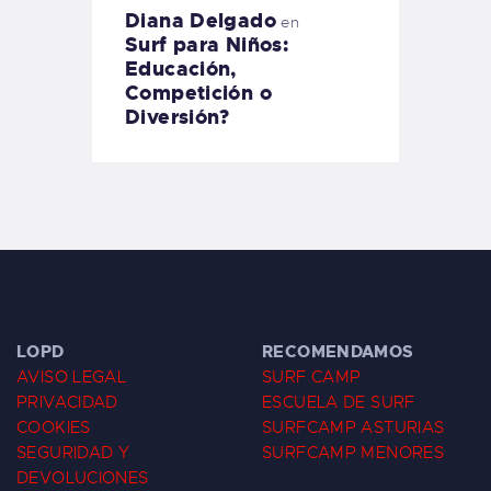
Diana Delgado
en
Surf para Niños:
Educación,
Competición o
Diversión?
LOPD
RECOMENDAMOS
AVISO LEGAL
SURF CAMP
PRIVACIDAD
ESCUELA DE SURF
COOKIES
SURFCAMP ASTURIAS
SEGURIDAD Y
SURFCAMP MENORES
DEVOLUCIONES