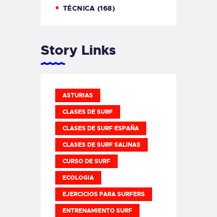
TÉCNICA
(168)
Story Links
ASTURIAS
CLASES DE SURF
CLASES DE SURF ESPAÑA
CLASES DE SURF SALINAS
CURSO DE SURF
ECOLOGIA
EJERCICIOS PARA SURFERS
ENTRENAMIENTO SURF