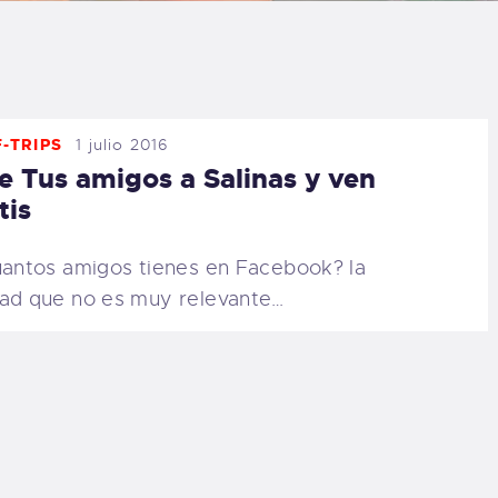
LOG
AQ
-TRIPS
1 julio 2016
ONTACTO
e Tus amigos a Salinas y ven
tis
CARRITO
ntos amigos tienes en Facebook? la
IENDA FAMILY
ad que no es muy relevante…
URFERS
EBCAM SALINAS
EDIDOS