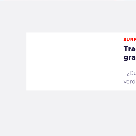
B
F
SURF
C
Tra
gra
¿Cua
T
verd
S
W
P