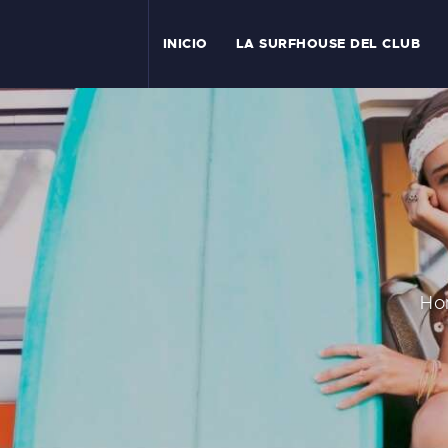
I
INICIO
LA SURFHOUSE DEL CLUB
T
L
C
S
C
Ho
E
A