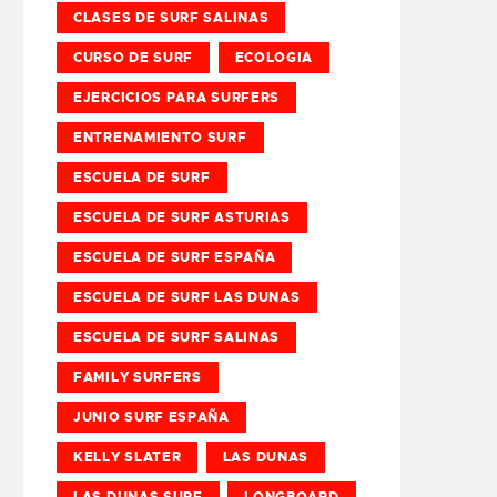
CLASES DE SURF SALINAS
CURSO DE SURF
ECOLOGIA
EJERCICIOS PARA SURFERS
ENTRENAMIENTO SURF
ESCUELA DE SURF
ESCUELA DE SURF ASTURIAS
ESCUELA DE SURF ESPAÑA
ESCUELA DE SURF LAS DUNAS
ESCUELA DE SURF SALINAS
FAMILY SURFERS
JUNIO SURF ESPAÑA
KELLY SLATER
LAS DUNAS
LAS DUNAS SURF
LONGBOARD