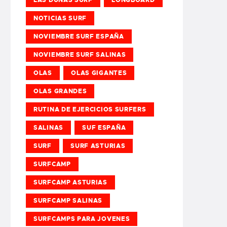
NOTICIAS SURF
NOVIEMBRE SURF ESPAÑA
NOVIEMBRE SURF SALINAS
OLAS
OLAS GIGANTES
OLAS GRANDES
RUTINA DE EJERCICIOS SURFERS
SALINAS
SUF ESPAÑA
SURF
SURF ASTURIAS
SURFCAMP
SURFCAMP ASTURIAS
SURFCAMP SALINAS
SURFCAMPS PARA JOVENES