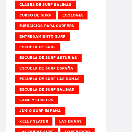
CLASES DE SURF SALINAS
CURSO DE SURF
ECOLOGIA
EJERCICIOS PARA SURFERS
ENTRENAMIENTO SURF
ESCUELA DE SURF
ESCUELA DE SURF ASTURIAS
ESCUELA DE SURF ESPAÑA
ESCUELA DE SURF LAS DUNAS
ESCUELA DE SURF SALINAS
FAMILY SURFERS
JUNIO SURF ESPAÑA
KELLY SLATER
LAS DUNAS
LAS DUNAS SURF
LONGBOARD