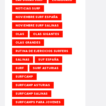
NOTICIAS SURF
NOVIEMBRE SURF ESPAÑA
NOVIEMBRE SURF SALINAS
OLAS
OLAS GIGANTES
OLAS GRANDES
RUTINA DE EJERCICIOS SURFERS
SALINAS
SUF ESPAÑA
SURF
SURF ASTURIAS
SURFCAMP
SURFCAMP ASTURIAS
SURFCAMP SALINAS
SURFCAMPS PARA JOVENES