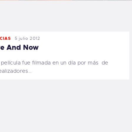
LOG
AQ
CIAS
5 julio 2012
ONTACTO
re And Now
CARRITO
 película fue filmada en un día por más de
ealizadores…
IENDA FAMILY
URFERS
EBCAM SALINAS
EDIDOS