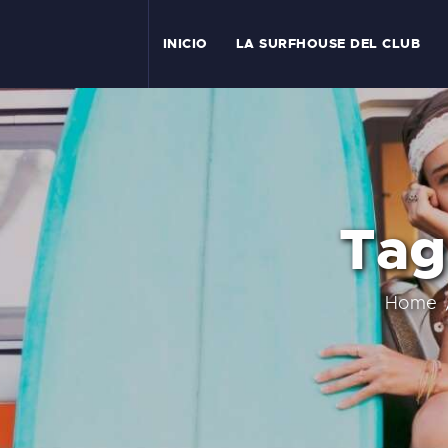
I
INICIO
LA SURFHOUSE DEL CLUB
T
L
C
Tag
S
C
Home
E
A