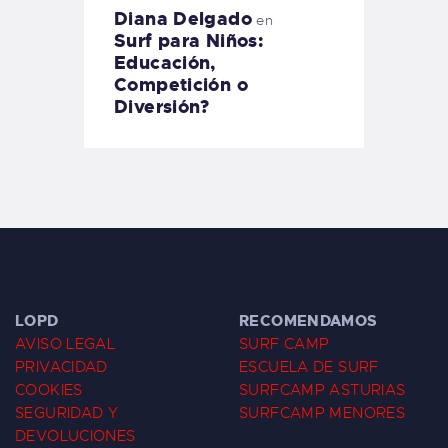
Diana Delgado
en
Surf para Niños:
Educación,
Competición o
Diversión?
LOPD
RECOMENDAMOS
AVISO LEGAL
SURF CAMP
PRIVACIDAD
ESCUELA DE SURF
COOKIES
SURFCAMP ASTURIAS
SEGURIDAD Y
SURFCAMP MENORES
DEVOLUCIONES