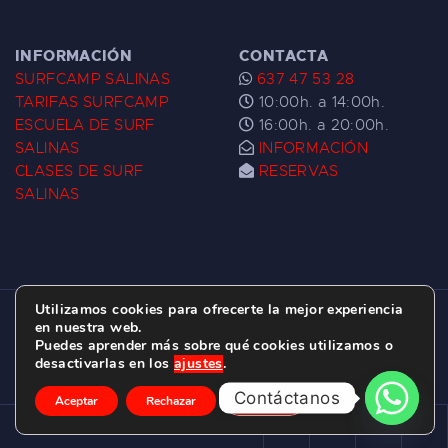
INFORMACIÓN
CONTACTA
SURFCAMP SALINAS
637 47 53 28
TARIFAS SURFCAMP
10:00h. a 14:00h.
ESCUELA DE SURF
16:00h. a 20:00h.
SALINAS
INFORMACIÓN
CLASES DE SURF
RESERVAS
SALINAS
Utilizamos cookies para ofrecerte la mejor experiencia
ESCUELA DE SURF LAS DUNAS ©
2026.
en nuestra web.
Puedes aprender más sobre qué cookies utilizamos o
C/ BERNARDO ÁLVAREZ GALAN 1, SALINAS
desactivarlas en los
ajustes
.
(ASTURIAS)
Contáctanos
Aceptar
Rechazar
Ajustes