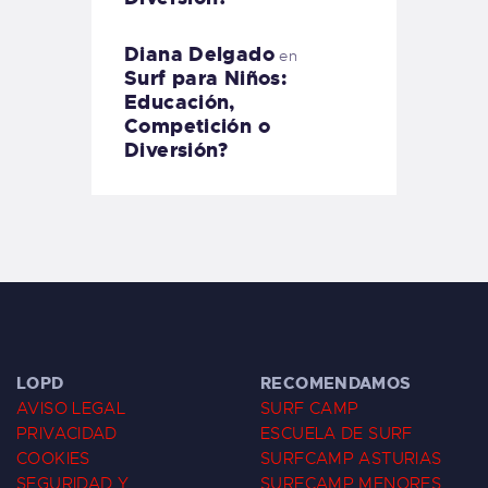
Diana Delgado
en
Surf para Niños:
Educación,
Competición o
Diversión?
LOPD
RECOMENDAMOS
AVISO LEGAL
SURF CAMP
PRIVACIDAD
ESCUELA DE SURF
COOKIES
SURFCAMP ASTURIAS
SEGURIDAD Y
SURFCAMP MENORES