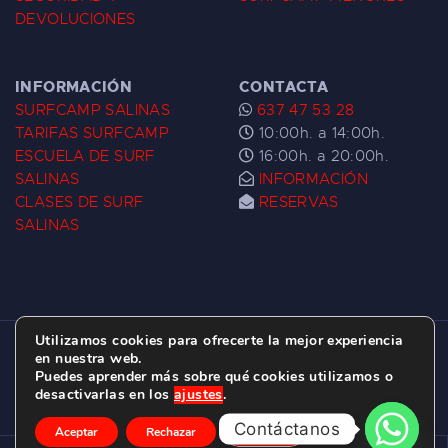
DEVOLUCIONES
INFORMACIÓN
CONTACTA
SURFCAMP SALINAS
637 47 53 28
TARIFAS SURFCAMP
10:00h. a 14:00h.
ESCUELA DE SURF
16:00h. a 20:00h.
SALINAS
INFORMACIÓN
CLASES DE SURF
RESERVAS
SALINAS
Utilizamos cookies para ofrecerte la mejor experiencia
ESCUELA DE SURF LAS DUNAS ©
2026.
en nuestra web.
Puedes aprender más sobre qué cookies utilizamos o
C/ BERNARDO ÁLVAREZ GALAN 1, SALINAS
desactivarlas en los
ajustes
.
(ASTURIAS)
Contáctanos
Aceptar
Rechazar
Ajustes