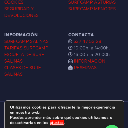
COOKIES
SURFCAMP ASTURIAS
SEGURIDAD Y
SURFCAMP MENORES
DEVOLUCIONES
INFORMACIÓN
CONTACTA
SURFCAMP SALINAS
637 47 53 28
TARIFAS SURFCAMP
10:00h. a 14:00h.
ESCUELA DE SURF
16:00h. a 20:00h.
SALINAS
INFORMACIÓN
CLASES DE SURF
RESERVAS
SALINAS
Utilizamos cookies para ofrecerte la mejor experiencia
ESCUELA DE SURF LAS DUNAS ©
2026.
en nuestra web.
Puedes aprender más sobre qué cookies utilizamos o
C/ BERNARDO ÁLVAREZ GALAN 1, SALINAS
desactivarlas en los
ajustes
.
(ASTURIAS)