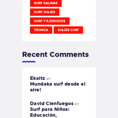
SURF SALINAS
SURF VIAJES
SURF Y EJERCICIOS
TECNICA
VIAJES SURF
Recent Comments
Ekaitz
en
Mundaka surf desde el
aire!
David Cienfuegos
en
Surf para Niños:
Educación,