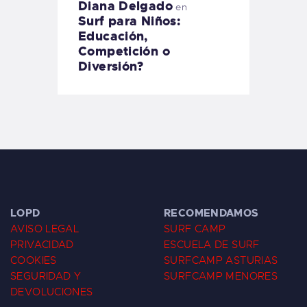
Diana Delgado
en
Surf para Niños:
Educación,
Competición o
Diversión?
LOPD
RECOMENDAMOS
AVISO LEGAL
SURF CAMP
PRIVACIDAD
ESCUELA DE SURF
COOKIES
SURFCAMP ASTURIAS
SEGURIDAD Y
SURFCAMP MENORES
DEVOLUCIONES