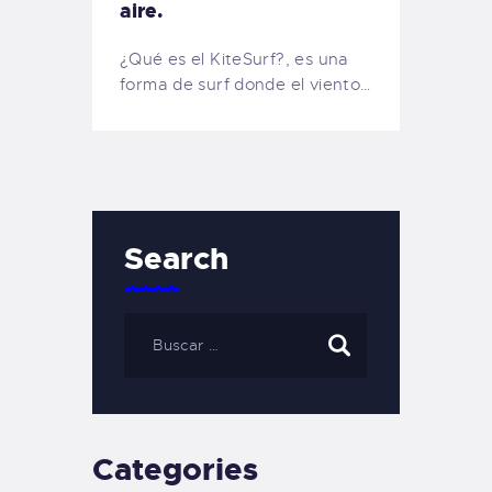
aire.
¿Qué es el KiteSurf?, es una
forma de surf donde el viento…
Search
Categories