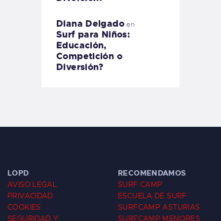
Diana Delgado
en
Surf para Niños:
Educación,
Competición o
Diversión?
LOPD
RECOMENDAMOS
AVISO LEGAL
SURF CAMP
PRIVACIDAD
ESCUELA DE SURF
COOKIES
SURFCAMP ASTURIAS
SEGURIDAD Y
SURFCAMP MENORES