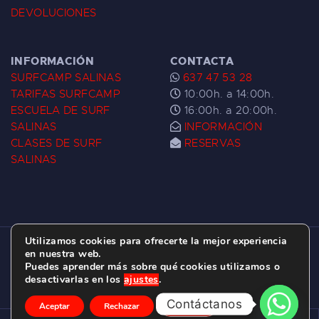
DEVOLUCIONES
INFORMACIÓN
CONTACTA
SURFCAMP SALINAS
637 47 53 28
TARIFAS SURFCAMP
10:00h. a 14:00h.
ESCUELA DE SURF
16:00h. a 20:00h.
SALINAS
INFORMACIÓN
CLASES DE SURF
RESERVAS
SALINAS
Utilizamos cookies para ofrecerte la mejor experiencia
ESCUELA DE SURF LAS DUNAS ©
2026.
en nuestra web.
Puedes aprender más sobre qué cookies utilizamos o
C/ BERNARDO ÁLVAREZ GALAN 1, SALINAS
desactivarlas en los
ajustes
.
(ASTURIAS)
Contáctanos
Aceptar
Rechazar
Ajustes