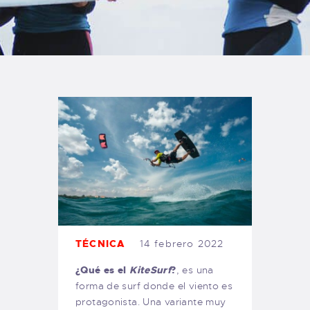
TIENDA FAMILY SURFERS
WEBCAM SALINAS
PEDIDOS
TÉCNICA
14 febrero 2022
¿Qué es el
KiteSurf
?
, es una
forma de surf donde el viento es
protagonista. Una variante muy