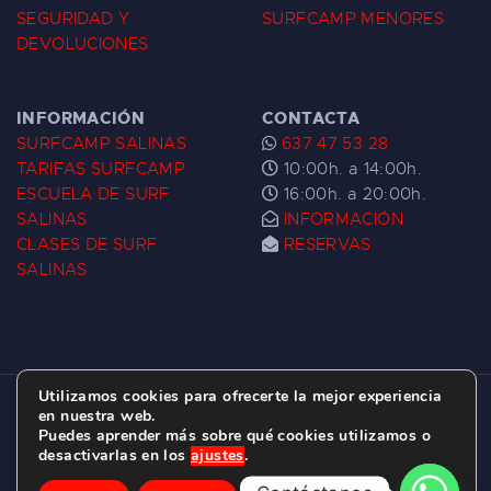
SEGURIDAD Y
SURFCAMP MENORES
DEVOLUCIONES
INFORMACIÓN
CONTACTA
SURFCAMP SALINAS
637 47 53 28
TARIFAS SURFCAMP
10:00h. a 14:00h.
ESCUELA DE SURF
16:00h. a 20:00h.
SALINAS
INFORMACIÓN
CLASES DE SURF
RESERVAS
SALINAS
Utilizamos cookies para ofrecerte la mejor experiencia
ESCUELA DE SURF LAS DUNAS ©
2026.
en nuestra web.
Puedes aprender más sobre qué cookies utilizamos o
C/ BERNARDO ÁLVAREZ GALAN 1, SALINAS
desactivarlas en los
ajustes
.
(ASTURIAS)