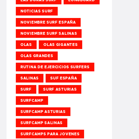
NOTICIAS SURF
NOVIEMBRE SURF ESPAÑA
NOVIEMBRE SURF SALINAS
OLAS
OLAS GIGANTES
OLAS GRANDES
RUTINA DE EJERCICIOS SURFERS
SALINAS
SUF ESPAÑA
SURF
SURF ASTURIAS
SURFCAMP
SURFCAMP ASTURIAS
SURFCAMP SALINAS
SURFCAMPS PARA JOVENES