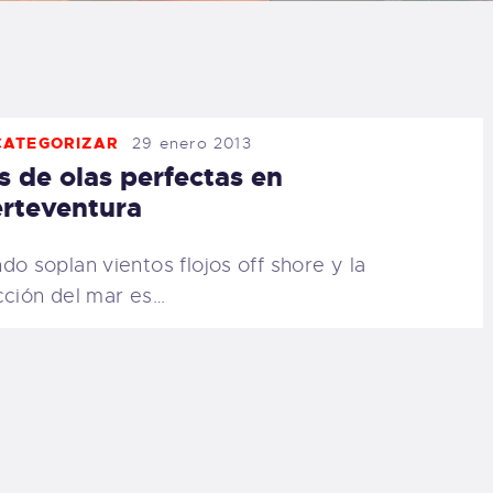
LOG
AQ
CATEGORIZAR
29 enero 2013
ONTACTO
s de olas perfectas en
rteventura
CARRITO
do soplan vientos flojos off shore y la
IENDA FAMILY
cción del mar es…
URFERS
EBCAM SALINAS
EDIDOS