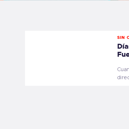
B
F
SIN 
C
Día
Fue
Cuan
T
dire
S
W
P