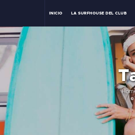
I
INICIO
LA SURFHOUSE DEL CLUB
T
L
C
Ta
S
C
Hom
E
A