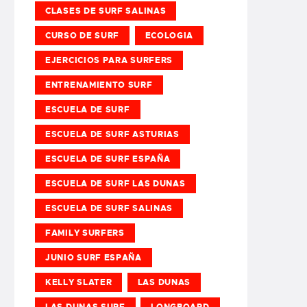
CLASES DE SURF SALINAS
CURSO DE SURF
ECOLOGIA
EJERCICIOS PARA SURFERS
ENTRENAMIENTO SURF
ESCUELA DE SURF
ESCUELA DE SURF ASTURIAS
ESCUELA DE SURF ESPAÑA
ESCUELA DE SURF LAS DUNAS
ESCUELA DE SURF SALINAS
FAMILY SURFERS
JUNIO SURF ESPAÑA
KELLY SLATER
LAS DUNAS
LAS DUNAS SURF
LONGBOARD