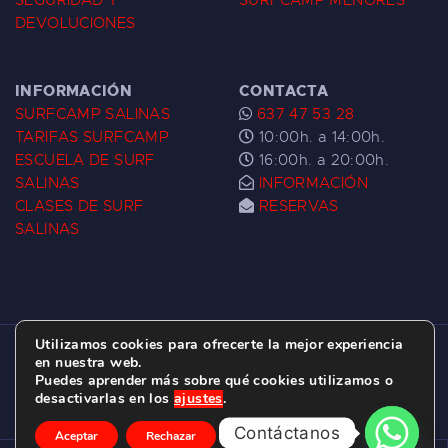
SEGURIDAD Y
SURFCAMP MENORES
DEVOLUCIONES
INFORMACIÓN
CONTACTA
SURFCAMP SALINAS
637 47 53 28
TARIFAS SURFCAMP
10:00h. a 14:00h.
ESCUELA DE SURF
16:00h. a 20:00h.
SALINAS
INFORMACIÓN
CLASES DE SURF
RESERVAS
SALINAS
Utilizamos cookies para ofrecerte la mejor experiencia
ESCUELA DE SURF LAS DUNAS ©
2026.
en nuestra web.
Puedes aprender más sobre qué cookies utilizamos o
C/ BERNARDO ÁLVAREZ GALAN 1, SALINAS
desactivarlas en los
ajustes
.
(ASTURIAS)
Contáctanos
Aceptar
Rechazar
Ajustes