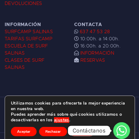
DEVOLUCIONES
INFORMACIÓN
CONTACTA
SURFCAMP SALINAS
637 47 53 28
TARIFAS SURFCAMP
10:00h. a 14:00h.
ESCUELA DE SURF
16:00h. a 20:00h.
SALINAS
INFORMACIÓN
CLASES DE SURF
RESERVAS
SALINAS
Utilizamos cookies para ofrecerte la mejor experiencia
ESCUELA DE SURF LAS DUNAS ©
2026.
en nuestra web.
Puedes aprender más sobre qué cookies utilizamos o
C/ BERNARDO ÁLVAREZ GALAN 1, SALINAS
desactivarlas en los
ajustes
.
(ASTURIAS)
Contáctanos
Aceptar
Rechazar
Ajustes