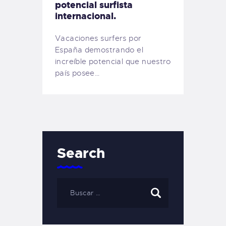
potencial surfista
internacional.
Vacaciones surfers por
España demostrando el
increíble potencial que nuestro
país posee…
Search