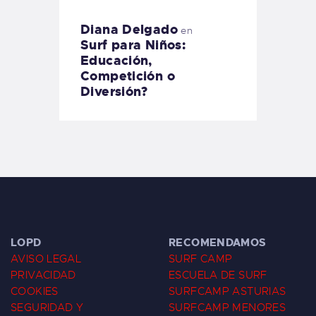
Diana Delgado
en
Surf para Niños:
Educación,
Competición o
Diversión?
LOPD
RECOMENDAMOS
AVISO LEGAL
SURF CAMP
PRIVACIDAD
ESCUELA DE SURF
COOKIES
SURFCAMP ASTURIAS
SEGURIDAD Y
SURFCAMP MENORES