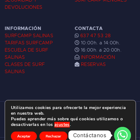
SEGURIDAD Y
SURFCAMP MENORES
DEVOLUCIONES
INFORMACIÓN
CONTACTA
SURFCAMP SALINAS
637 47 53 28
TARIFAS SURFCAMP
10:00h. a 14:00h.
ESCUELA DE SURF
16:00h. a 20:00h.
SALINAS
INFORMACIÓN
CLASES DE SURF
RESERVAS
SALINAS
Utilizamos cookies para ofrecerte la mejor experiencia
ESCUELA DE SURF LAS DUNAS ©
2026.
en nuestra web.
Puedes aprender más sobre qué cookies utilizamos o
C/ BERNARDO ÁLVAREZ GALAN 1, SALINAS
desactivarlas en los
ajustes
.
(ASTURIAS)
Contáctanos
Aceptar
Rechazar
Ajustes