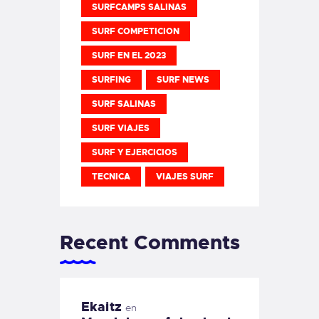
SURFCAMPS SALINAS
SURF COMPETICION
SURF EN EL 2023
SURFING
SURF NEWS
SURF SALINAS
SURF VIAJES
SURF Y EJERCICIOS
TECNICA
VIAJES SURF
Recent Comments
Ekaitz
en