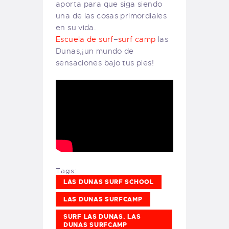
aporta para que siga siendo
una de las cosas primordiales
en su vida.
Escuela de surf
–
surf camp
las
Dunas,¡un mundo de
sensaciones bajo tus pies!
Tags:
LAS DUNAS SURF SCHOOL
LAS DUNAS SURFCAMP
SURF LAS DUNAS. LAS
DUNAS SURFCAMP