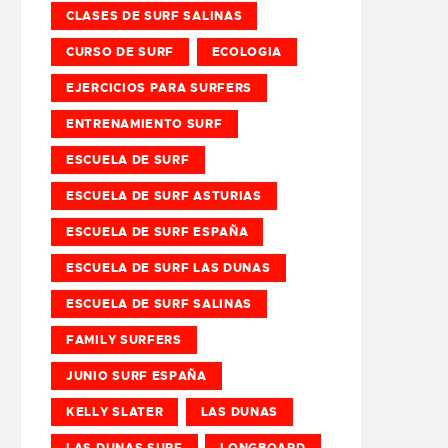
CLASES DE SURF SALINAS
CURSO DE SURF
ECOLOGIA
EJERCICIOS PARA SURFERS
ENTRENAMIENTO SURF
ESCUELA DE SURF
ESCUELA DE SURF ASTURIAS
ESCUELA DE SURF ESPAÑA
ESCUELA DE SURF LAS DUNAS
ESCUELA DE SURF SALINAS
FAMILY SURFERS
JUNIO SURF ESPAÑA
KELLY SLATER
LAS DUNAS
LAS DUNAS SURF
LONGBOARD