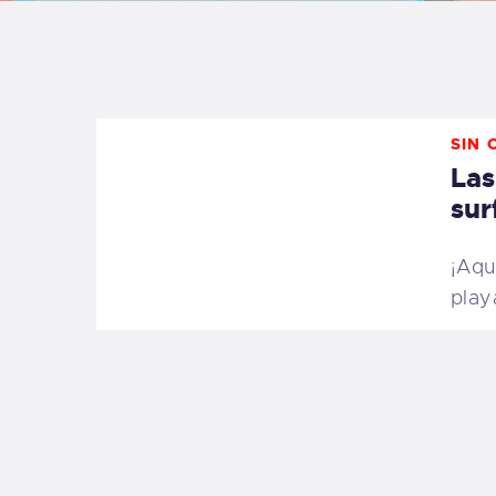
B
F
SIN 
C
Las
sur
¡Aqu
T
play
S
W
P