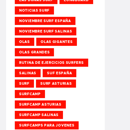
NOTICIAS SURF
NOVIEMBRE SURF ESPAÑA
NOVIEMBRE SURF SALINAS
OLAS
OLAS GIGANTES
OLAS GRANDES
RUTINA DE EJERCICIOS SURFERS
SALINAS
SUF ESPAÑA
SURF
SURF ASTURIAS
SURFCAMP
SURFCAMP ASTURIAS
SURFCAMP SALINAS
SURFCAMPS PARA JOVENES