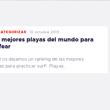
LOG
AQ
CATEGORIZAR
10 octubre 2013
ONTACTO
 mejores playas del mundo para
fear
CARRITO
í os dejamos un ranking de las mejores
IENDA FAMILY
as para practicar surf! Playas…
URFERS
EBCAM SALINAS
EDIDOS