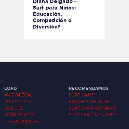
Diana Delgado
en
Surf para Niños:
Educación,
Competición o
Diversión?
LOPD
RECOMENDAMOS
AVISO LEGAL
SURF CAMP
PRIVACIDAD
ESCUELA DE SURF
COOKIES
SURFCAMP ASTURIAS
SEGURIDAD Y
SURFCAMP MENORES
DEVOLUCIONES