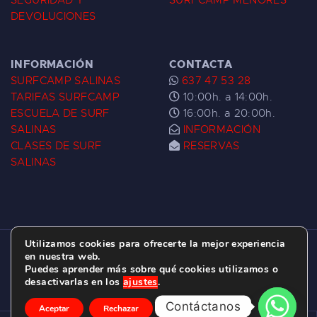
SEGURIDAD Y
SURFCAMP MENORES
DEVOLUCIONES
INFORMACIÓN
CONTACTA
SURFCAMP SALINAS
637 47 53 28
TARIFAS SURFCAMP
10:00h. a 14:00h.
ESCUELA DE SURF
16:00h. a 20:00h.
SALINAS
INFORMACIÓN
CLASES DE SURF
RESERVAS
SALINAS
Utilizamos cookies para ofrecerte la mejor experiencia
ESCUELA DE SURF LAS DUNAS ©
2026.
en nuestra web.
Puedes aprender más sobre qué cookies utilizamos o
C/ BERNARDO ÁLVAREZ GALAN 1, SALINAS
desactivarlas en los
ajustes
.
(ASTURIAS)
Contáctanos
Aceptar
Rechazar
Ajustes