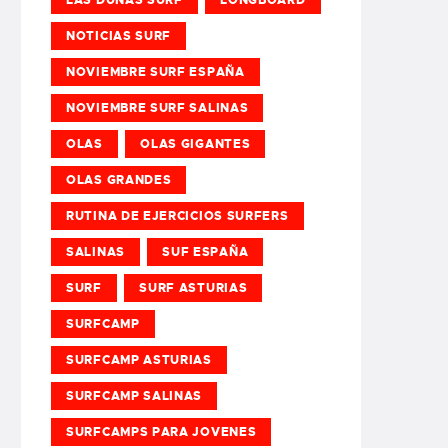
NOTICIAS SURF
NOVIEMBRE SURF ESPAÑA
NOVIEMBRE SURF SALINAS
OLAS
OLAS GIGANTES
OLAS GRANDES
RUTINA DE EJERCICIOS SURFERS
SALINAS
SUF ESPAÑA
SURF
SURF ASTURIAS
SURFCAMP
SURFCAMP ASTURIAS
SURFCAMP SALINAS
SURFCAMPS PARA JOVENES