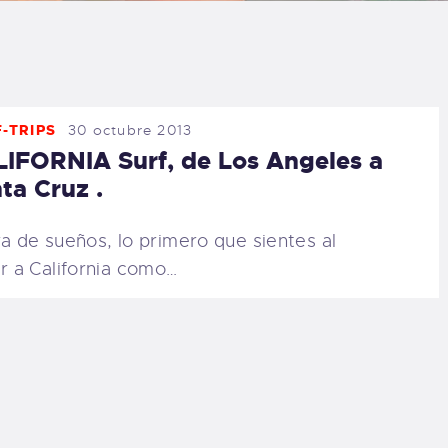
LOG
AQ
-TRIPS
30 octubre 2013
ONTACTO
IFORNIA Surf, de Los Angeles a
ta Cruz .
CARRITO
ra de sueños, lo primero que sientes al
IENDA FAMILY
ar a California como…
URFERS
EBCAM SALINAS
EDIDOS