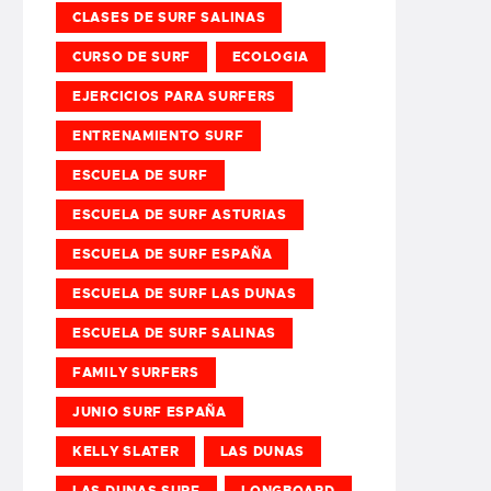
CLASES DE SURF SALINAS
CURSO DE SURF
ECOLOGIA
EJERCICIOS PARA SURFERS
ENTRENAMIENTO SURF
ESCUELA DE SURF
ESCUELA DE SURF ASTURIAS
ESCUELA DE SURF ESPAÑA
ESCUELA DE SURF LAS DUNAS
ESCUELA DE SURF SALINAS
FAMILY SURFERS
JUNIO SURF ESPAÑA
KELLY SLATER
LAS DUNAS
LAS DUNAS SURF
LONGBOARD