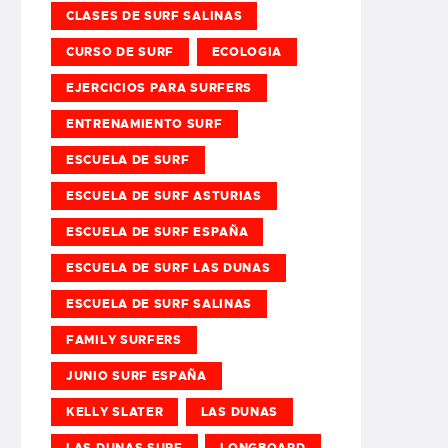
CLASES DE SURF SALINAS
CURSO DE SURF
ECOLOGIA
EJERCICIOS PARA SURFERS
ENTRENAMIENTO SURF
ESCUELA DE SURF
ESCUELA DE SURF ASTURIAS
ESCUELA DE SURF ESPAÑA
ESCUELA DE SURF LAS DUNAS
ESCUELA DE SURF SALINAS
FAMILY SURFERS
JUNIO SURF ESPAÑA
KELLY SLATER
LAS DUNAS
LAS DUNAS SURF
LONGBOARD