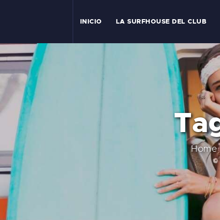
I
INICIO
LA SURFHOUSE DEL CLUB
T
L
C
Ta
S
C
Home
E
A