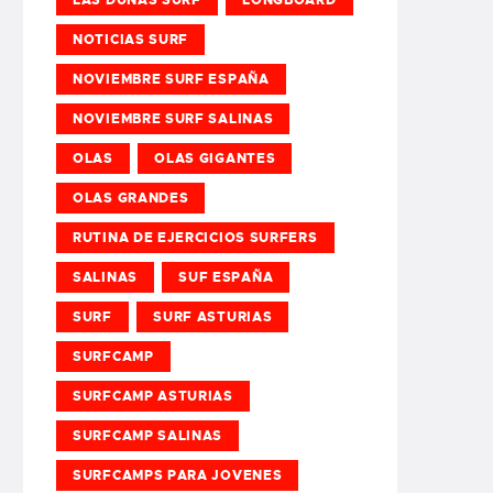
NOTICIAS SURF
NOVIEMBRE SURF ESPAÑA
NOVIEMBRE SURF SALINAS
OLAS
OLAS GIGANTES
OLAS GRANDES
RUTINA DE EJERCICIOS SURFERS
SALINAS
SUF ESPAÑA
SURF
SURF ASTURIAS
SURFCAMP
SURFCAMP ASTURIAS
SURFCAMP SALINAS
SURFCAMPS PARA JOVENES