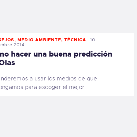
LOG
AQ
SEJOS
,
MEDIO AMBIENTE
,
TÉCNICA
10
ONTACTO
embre 2014
o hacer una buena predicción
CARRITO
Olas
IENDA FAMILY
nderemos a usar los medios de que
ongamos para escoger el mejor…
URFERS
EBCAM SALINAS
EDIDOS