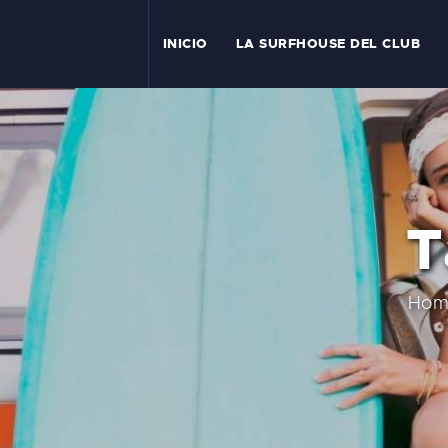
I
INICIO
LA SURFHOUSE DEL CLUB
T
L
C
T
S
C
Hom
E
A