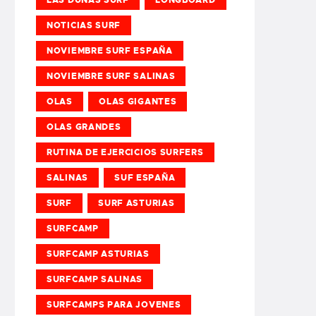
NOTICIAS SURF
NOVIEMBRE SURF ESPAÑA
NOVIEMBRE SURF SALINAS
OLAS
OLAS GIGANTES
OLAS GRANDES
RUTINA DE EJERCICIOS SURFERS
SALINAS
SUF ESPAÑA
SURF
SURF ASTURIAS
SURFCAMP
SURFCAMP ASTURIAS
SURFCAMP SALINAS
SURFCAMPS PARA JOVENES