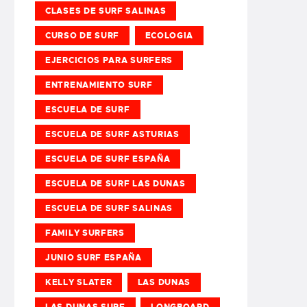
CLASES DE SURF SALINAS
CURSO DE SURF
ECOLOGIA
EJERCICIOS PARA SURFERS
ENTRENAMIENTO SURF
ESCUELA DE SURF
ESCUELA DE SURF ASTURIAS
ESCUELA DE SURF ESPAÑA
ESCUELA DE SURF LAS DUNAS
ESCUELA DE SURF SALINAS
FAMILY SURFERS
JUNIO SURF ESPAÑA
KELLY SLATER
LAS DUNAS
LAS DUNAS SURF
LONGBOARD