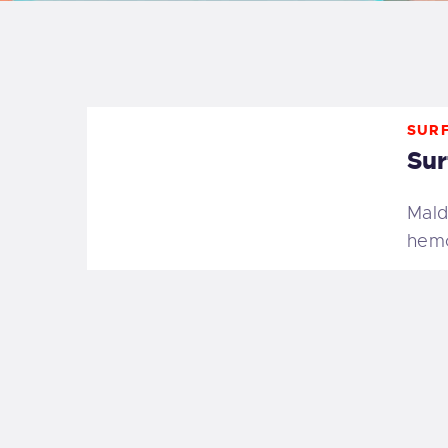
B
F
SURF
C
Sur
Mald
hemo
T
S
W
P