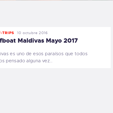
LOG
AQ
-TRIPS
10 octubre 2016
ONTACTO
fboat Maldivas Mayo 2017
CARRITO
ivas es uno de esos paraísos que todos
s pensado alguna vez…
IENDA FAMILY
URFERS
EBCAM SALINAS
EDIDOS