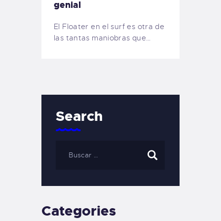
genial
El Floater en el surf es otra de
las tantas maniobras que…
Search
Categories