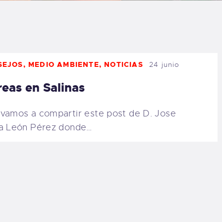
LOG
AQ
SEJOS
,
MEDIO AMBIENTE
,
NOTICIAS
24 junio
ONTACTO
eas en Salinas
CARRITO
vamos a compartir este post de D. Jose
IENDA FAMILY
a León Pérez donde…
URFERS
EBCAM SALINAS
EDIDOS