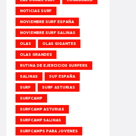
NOTICIAS SURF
NOVIEMBRE SURF ESPAÑA
NOVIEMBRE SURF SALINAS
OLAS
OLAS GIGANTES
OLAS GRANDES
RUTINA DE EJERCICIOS SURFERS
SALINAS
SUF ESPAÑA
SURF
SURF ASTURIAS
SURFCAMP
SURFCAMP ASTURIAS
SURFCAMP SALINAS
SURFCAMPS PARA JOVENES