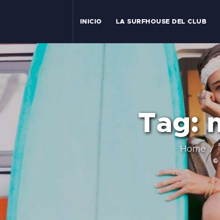
I
INICIO
LA SURFHOUSE DEL CLUB
T
L
C
Tag: 
S
C
Home
E
A