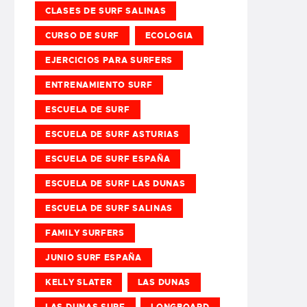
CLASES DE SURF SALINAS
CURSO DE SURF
ECOLOGIA
EJERCICIOS PARA SURFERS
ENTRENAMIENTO SURF
ESCUELA DE SURF
ESCUELA DE SURF ASTURIAS
ESCUELA DE SURF ESPAÑA
ESCUELA DE SURF LAS DUNAS
ESCUELA DE SURF SALINAS
FAMILY SURFERS
JUNIO SURF ESPAÑA
KELLY SLATER
LAS DUNAS
LAS DUNAS SURF
LONGBOARD