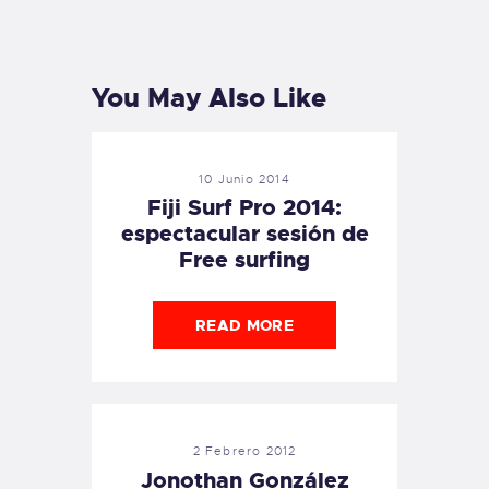
PREVIOUS
NEXT
POST
POST
You May Also Like
10 Junio 2014
Fiji Surf Pro 2014:
espectacular sesión de
Free surfing
READ MORE
2 Febrero 2012
Jonothan González