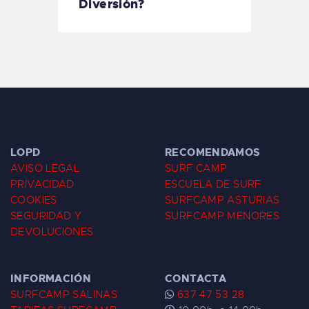
Diversión?
LOPD
RECOMENDAMOS
AVISO LEGAL
SURF CAMP
PRIVACIDAD
ESCUELA DE SURF
COOKIES
SURFCAMP ASTURIAS
SEGURIDAD Y
SURFCAMP MENORES
DEVOLUCIONES
INFORMACIÓN
CONTACTA
SURFCAMP SALINAS
637 47 53 28