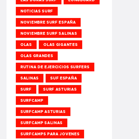
NOTICIAS SURF
NOVIEMBRE SURF ESPAÑA
NOVIEMBRE SURF SALINAS
OLAS
OLAS GIGANTES
OLAS GRANDES
RUTINA DE EJERCICIOS SURFERS
SALINAS
SUF ESPAÑA
SURF
SURF ASTURIAS
SURFCAMP
SURFCAMP ASTURIAS
SURFCAMP SALINAS
SURFCAMPS PARA JOVENES