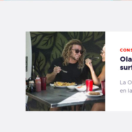
B
F
C
CON
Ola
sur
T
La O
en l
S
W
P