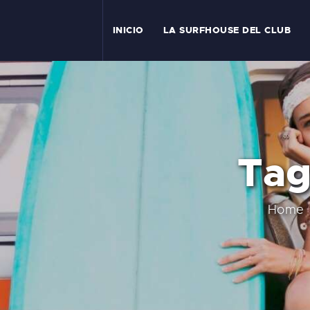
I
INICIO
LA SURFHOUSE DEL CLUB
T
L
C
Tag
S
C
Home
E
A