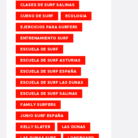
CLASES DE SURF SALINAS
CURSO DE SURF
ECOLOGIA
EJERCICIOS PARA SURFERS
ENTRENAMIENTO SURF
ESCUELA DE SURF
ESCUELA DE SURF ASTURIAS
ESCUELA DE SURF ESPAÑA
ESCUELA DE SURF LAS DUNAS
ESCUELA DE SURF SALINAS
FAMILY SURFERS
JUNIO SURF ESPAÑA
KELLY SLATER
LAS DUNAS
LAS DUNAS SURF
LONGBOARD