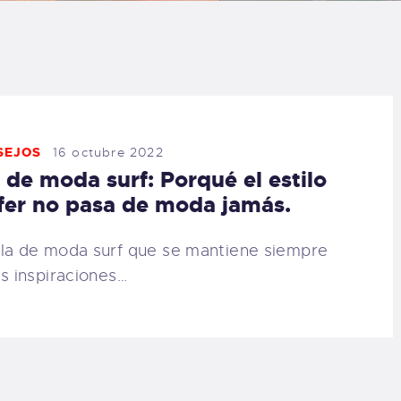
LOG
AQ
ONTACTO
SEJOS
16 octubre 2022
 de moda surf: Porqué el estilo
CARRITO
fer no pasa de moda jamás.
IENDA FAMILY
la de moda surf que se mantiene siempre
as inspiraciones…
URFERS
EBCAM SALINAS
EDIDOS