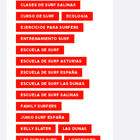
CLASES DE SURF SALINAS
CURSO DE SURF
ECOLOGIA
EJERCICIOS PARA SURFERS
ENTRENAMIENTO SURF
ESCUELA DE SURF
ESCUELA DE SURF ASTURIAS
ESCUELA DE SURF ESPAÑA
ESCUELA DE SURF LAS DUNAS
ESCUELA DE SURF SALINAS
FAMILY SURFERS
JUNIO SURF ESPAÑA
KELLY SLATER
LAS DUNAS
LAS DUNAS SURF
LONGBOARD