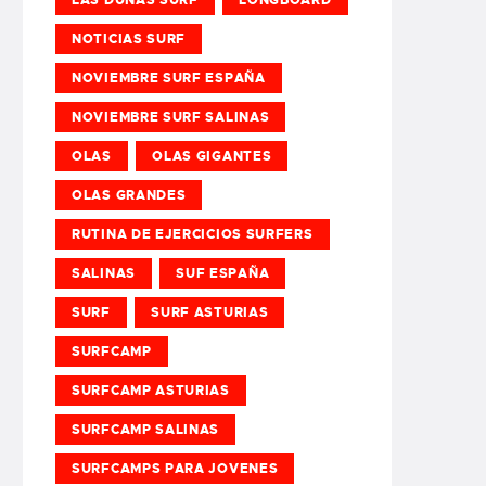
NOTICIAS SURF
NOVIEMBRE SURF ESPAÑA
NOVIEMBRE SURF SALINAS
OLAS
OLAS GIGANTES
OLAS GRANDES
RUTINA DE EJERCICIOS SURFERS
SALINAS
SUF ESPAÑA
SURF
SURF ASTURIAS
SURFCAMP
SURFCAMP ASTURIAS
SURFCAMP SALINAS
SURFCAMPS PARA JOVENES