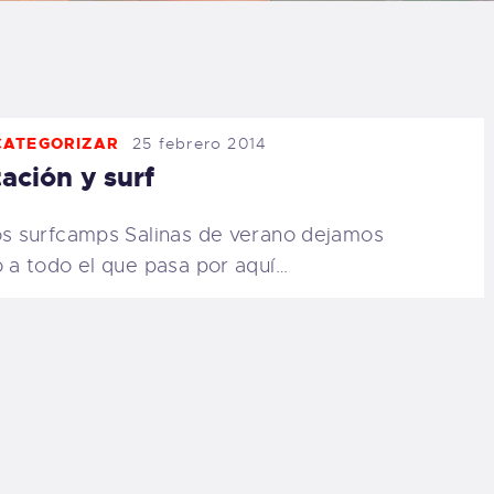
LOG
AQ
CATEGORIZAR
25 febrero 2014
ONTACTO
ación y surf
CARRITO
os surfcamps Salinas de verano dejamos
o a todo el que pasa por aquí…
IENDA FAMILY
URFERS
EBCAM SALINAS
EDIDOS