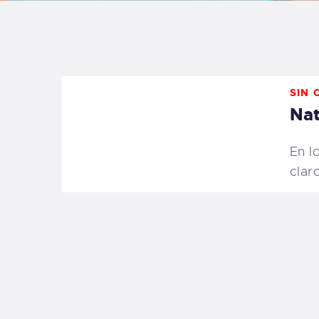
B
F
SIN 
C
Nat
En l
clar
T
S
W
P