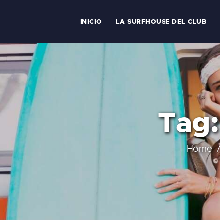
I
INICIO
LA SURFHOUSE DEL CLUB
T
L
C
Tag:
S
C
Home
E
A