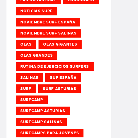
NOTICIAS SURF
NOVIEMBRE SURF ESPAÑA
NOVIEMBRE SURF SALINAS
OLAS
OLAS GIGANTES
OLAS GRANDES
RUTINA DE EJERCICIOS SURFERS
SALINAS
SUF ESPAÑA
SURF
SURF ASTURIAS
SURFCAMP
SURFCAMP ASTURIAS
SURFCAMP SALINAS
SURFCAMPS PARA JOVENES