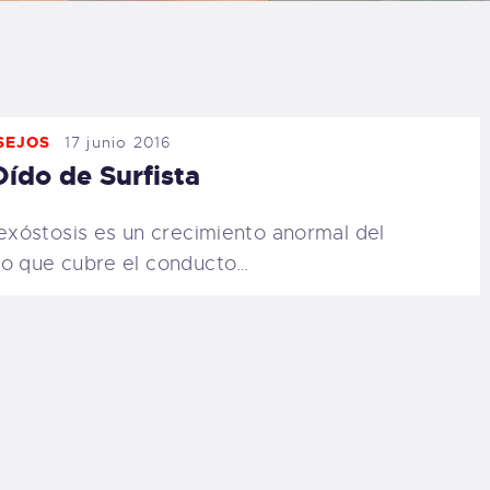
LOG
AQ
SEJOS
17 junio 2016
ONTACTO
Oído de Surfista
CARRITO
xóstosis es un crecimiento anormal del
o que cubre el conducto…
IENDA FAMILY
URFERS
EBCAM SALINAS
EDIDOS