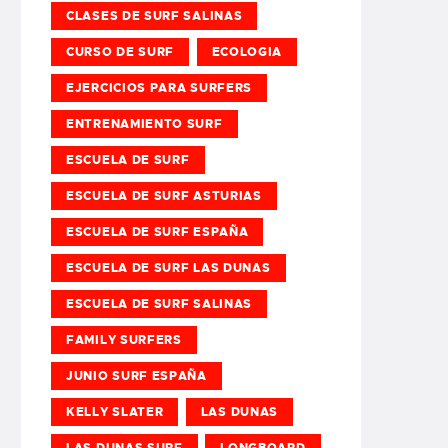
CLASES DE SURF SALINAS
CURSO DE SURF
ECOLOGIA
EJERCICIOS PARA SURFERS
ENTRENAMIENTO SURF
ESCUELA DE SURF
ESCUELA DE SURF ASTURIAS
ESCUELA DE SURF ESPAÑA
ESCUELA DE SURF LAS DUNAS
ESCUELA DE SURF SALINAS
FAMILY SURFERS
JUNIO SURF ESPAÑA
KELLY SLATER
LAS DUNAS
LAS DUNAS SURF
LONGBOARD