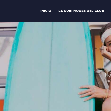
I
INICIO
LA SURFHOUSE DEL CLUB
T
L
C
S
C
H
E
A