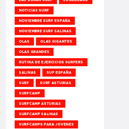
NOTICIAS SURF
NOVIEMBRE SURF ESPAÑA
NOVIEMBRE SURF SALINAS
OLAS
OLAS GIGANTES
OLAS GRANDES
RUTINA DE EJERCICIOS SURFERS
SALINAS
SUF ESPAÑA
SURF
SURF ASTURIAS
SURFCAMP
SURFCAMP ASTURIAS
SURFCAMP SALINAS
SURFCAMPS PARA JOVENES