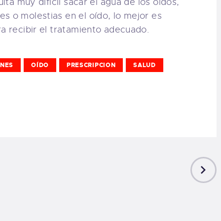
ulta muy difícil sacar el agua de los oídos,
s o molestias en el oído, lo mejor es
ra recibir el tratamiento adecuado.
ONES
OÍDO
PRESCRIPCION
SALUD
NEXT
POST