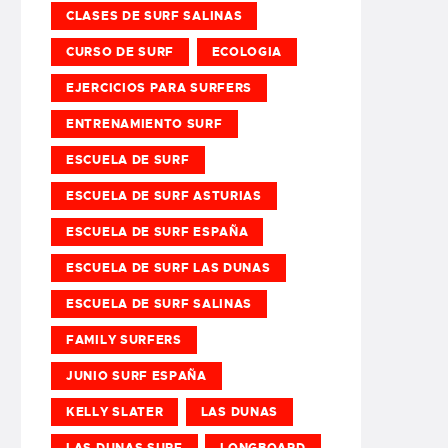
CLASES DE SURF SALINAS
CURSO DE SURF
ECOLOGIA
EJERCICIOS PARA SURFERS
ENTRENAMIENTO SURF
ESCUELA DE SURF
ESCUELA DE SURF ASTURIAS
ESCUELA DE SURF ESPAÑA
ESCUELA DE SURF LAS DUNAS
ESCUELA DE SURF SALINAS
FAMILY SURFERS
JUNIO SURF ESPAÑA
KELLY SLATER
LAS DUNAS
LAS DUNAS SURF
LONGBOARD