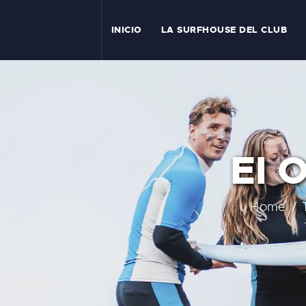
I
INICIO
LA SURFHOUSE DEL CLUB
T
L
C
El O
S
C
Home
E
A