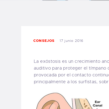
B
F
C
CONSEJOS
17 junio 2016
La exóstosis es un crecimiento an
T
auditivo para proteger el tímpano 
provocada por el contacto continuo 
S
principalmente a los surfistas, sob
W
P