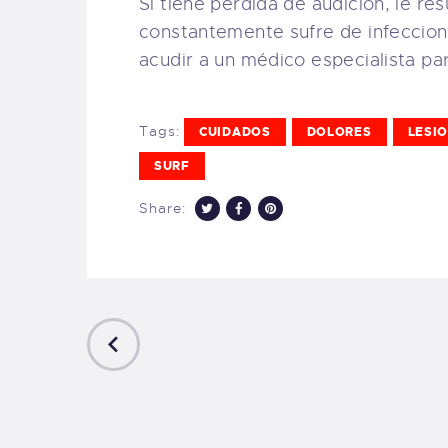
Si tiene pérdida de audición, le res
constantemente sufre de infeccione
acudir a un médico especialista pa
Tags:
CUIDADOS
DOLORES
LESI
SURF
Share:
PREVIOUS
POST