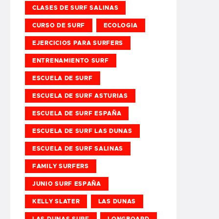
CLASES DE SURF SALINAS
CURSO DE SURF
ECOLOGIA
EJERCICIOS PARA SURFERS
ENTRENAMIENTO SURF
ESCUELA DE SURF
ESCUELA DE SURF ASTURIAS
ESCUELA DE SURF ESPAÑA
ESCUELA DE SURF LAS DUNAS
ESCUELA DE SURF SALINAS
FAMILY SURFERS
JUNIO SURF ESPAÑA
KELLY SLATER
LAS DUNAS
LAS DUNAS SURF
LONGBOARD