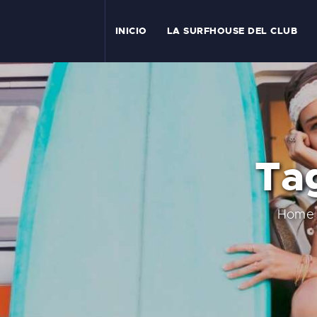
I
INICIO
LA SURFHOUSE DEL CLUB
T
L
C
Tag
S
C
Home
E
A