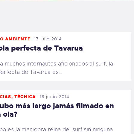
LOG
AQ
O AMBIENTE
17 julio 2014
ONTACTO
ola perfecta de Tavarua
CARRITO
 muchos internautas aficionados al surf, la
perfecta de Tavarua es…
IENDA FAMILY
URFERS
CIAS
,
TÉCNICA
16 junio 2014
tubo más largo jamás filmado en
EBCAM SALINAS
 ola?
EDIDOS
ubo es la maniobra reina del surf sin ninguna