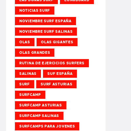
NOTICIAS SURF
NOVIEMBRE SURF ESPAÑA
NOVIEMBRE SURF SALINAS
OLAS
OLAS GIGANTES
OLAS GRANDES
RUTINA DE EJERCICIOS SURFERS
SALINAS
SUF ESPAÑA
SURF
SURF ASTURIAS
SURFCAMP
SURFCAMP ASTURIAS
SURFCAMP SALINAS
SURFCAMPS PARA JOVENES