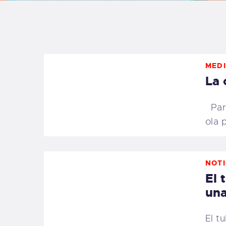
B
F
MEDI
C
La 
Para
ola 
T
S
NOTI
El 
W
una
P
El t