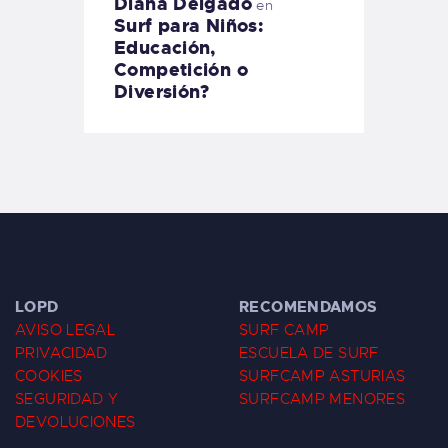
Diana Delgado
en
Surf para Niños:
Educación,
Competición o
Diversión?
LOPD
RECOMENDAMOS
AVISO LEGAL
SURF CAMP
PRIVACIDAD
ESCUELA DE SURF
COOKIES
SURFCAMP ASTURIAS
SEGURIDAD Y
SURFCAMP MENORES
DEVOLUCIONES