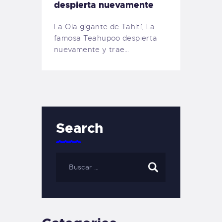
despierta nuevamente
La Ola gigante de Tahití, La
famosa Teahupoo despierta
nuevamente y trae…
Search